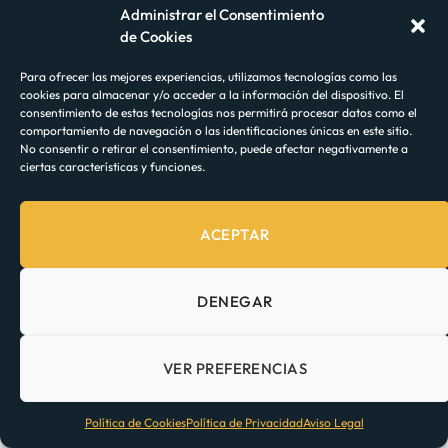
Administrar el Consentimiento
de la lista anterior, especialmente si lo hace a pie,
de Cookies
naturalmente pasará por muchos edificios únicos
y restaurantes locales que también puede visitar.
Para ofrecer las mejores experiencias, utilizamos tecnologías como las
cookies para almacenar y/o acceder a la información del dispositivo. El
consentimiento de estas tecnologías nos permitirá procesar datos como el
Como ocurre cuando exploramos cualquier zona
comportamiento de navegación o las identificaciones únicas en este sitio.
No consentir o retirar el consentimiento, puede afectar negativamente a
de Lisboa, nuestro mejor consejo es mantener los
ciertas características y funciones.
ojos abiertos y tomar las cosas con calma. Aquí
hay algo mágico en cada rincón.
ACEPTAR
DENEGAR
Facebook
Twitter
Pinterest
VER PREFERENCIAS
PREVIOUS ARTICLE
NEXT ARTICLE
Política de Cookies
Política de Privacidad
Aviso Legal
Semana Santa en Oporto
Estaciones de Tren en Lisboa: