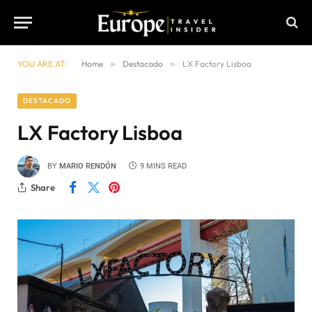
YOU ARE AT:
Home
»
Destacado
»
LX Factory Lisboa
DESTACADO
LX Factory Lisboa
BY
MARIO RENDÓN
9 MINS READ
Share