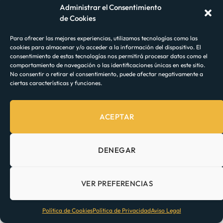
Administrar el Consentimiento
de Cookies
Viajar en Tren a España
Para ofrecer las mejores experiencias, utilizamos tecnologías como las
BY
MARIO RENDÓN
cookies para almacenar y/o acceder a la información del dispositivo. El
consentimiento de estas tecnologías nos permitirá procesar datos como el
Como sabes viajo con mucha frecuencia, y entiendo los
comportamiento de navegación o las identificaciones únicas en este sitio.
desafíos que se te pueden presentar…
No consentir o retirar el consentimiento, puede afectar negativamente a
ciertas características y funciones.
ACEPTAR
DENEGAR
VER PREFERENCIAS
Política de Cookies
Política de Privacidad
Aviso Legal