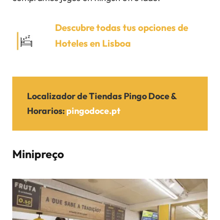
Descubre todas tus opciones de
Hoteles en Lisboa
Localizador de Tiendas
Pingo Doce
&
Horarios
:
pingodoce.pt
Minipreço