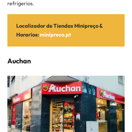
refrigerios.
Localizador de Tiendas
Minipreço
&
Horarios
:
minipreco.pt
Auchan