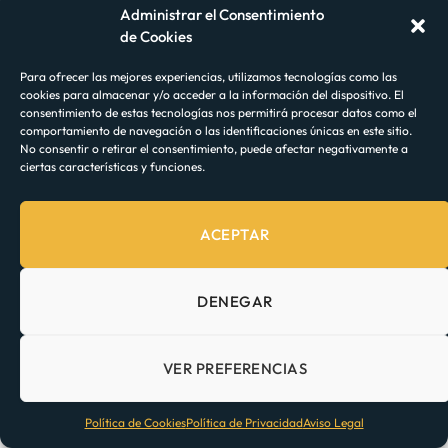
Administrar el Consentimiento
angustioso comprar en un nuevo país, ya que te
de Cookies
preguntarás si estás violando alguna regla social
tácita, como usar un carrito para ciertos artículos
Para ofrecer las mejores experiencias, utilizamos tecnologías como las
cookies para almacenar y/o acceder a la información del dispositivo. El
o pararte en la fila equivocada. Por todas estas
consentimiento de estas tecnologías nos permitirá procesar datos como el
comportamiento de navegación o las identificaciones únicas en este sitio.
razones, se hace importante mencionar algunos
No consentir o retirar el consentimiento, puede afectar negativamente a
conceptos que debes saber sobre cómo proceder
ciertas características y funciones.
por los supermercados en Portugal, según
nuestra propia experiencia.
ACEPTAR
Horario de Apertura de la Tienda de
DENEGAR
Comestibles en Portugal
VER PREFERENCIAS
El horario de apertura de los supermercados
varía en todo Portugal, pero la mayoría abre de 9
Política de Cookies
Política de Privacidad
Aviso Legal
am a 8 pm, de lunes a sábado. El horario de