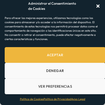
terrestre entre España y Portugal, es muy
Administrar el Consentimiento
de Cookies
probable que los trenes puedan detenerse en
estaciones designadas para realizar controles
Para ofrecer las mejores experiencias, utilizamos tecnologías como las
cookies para almacenar y/o acceder a la información del dispositivo. El
migratorios.
consentimiento de estas tecnologías nos permitirá procesar datos como el
comportamiento de navegación o las identificaciones únicas en este sitio.
No consentir o retirar el consentimiento, puede afectar negativamente a
Los
documentos que te solicitarán
incluyen el
ciertas características y funciones.
pasaporte o el documento nacional de identidad
(DNI) y en caso de viajar con un menor de edad se
ACEPTAR
requerirá de un registro donde se acredite el
parentesco. Además, es posible que te soliciten
DENEGAR
una tarjeta de embarque o un billete de tren
válido para el viaje.
VER PREFERENCIAS
Estos controles fronterizos se realizan para
Política de Cookies
Política de Privacidad
Aviso Legal
verificar tu identidad y corroborar que