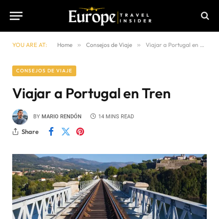
YOU ARE AT:
Home
»
Consejos de Viaje
»
Viajar a Portugal en Tren
CONSEJOS DE VIAJE
Viajar a Portugal en Tren
BY
MARIO RENDÓN
14 MINS READ
Share